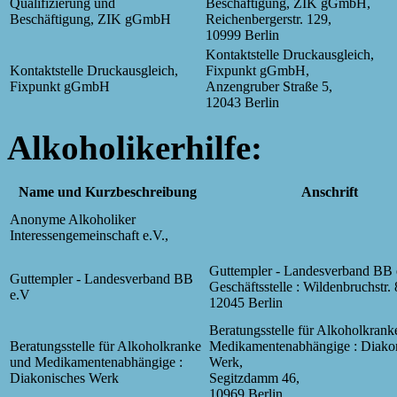
Qualifizierung und
Beschäftigung, ZIK gGmbH,
Beschäftigung, ZIK gGmbH
Reichenbergerstr. 129,
10999 Berlin
Kontaktstelle Druckausgleich,
Kontaktstelle Druckausgleich,
Fixpunkt gGmbH,
Fixpunkt gGmbH
Anzengruber Straße 5,
12043 Berlin
Alkoholikerhilfe:
Name und Kurzbeschreibung
Anschrift
Anonyme Alkoholiker
Interessengemeinschaft e.V.,
Guttempler - Landesverband BB e
Guttempler - Landesverband BB
Geschäftsstelle : Wildenbruchstr. 
e.V
12045 Berlin
Beratungsstelle für Alkoholkrank
Beratungsstelle für Alkoholkranke
Medikamentenabhängige : Diako
und Medikamentenabhängige :
Werk,
Diakonisches Werk
Segitzdamm 46,
10969 Berlin