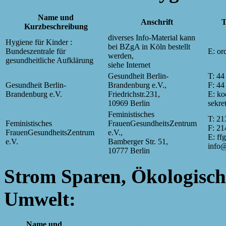
Name und
Anschrift
T
Kurzbeschreibung
diverses Info-Material kann
Hygiene für Kinder :
bei BZgA in Köln bestellt
Bundeszentrale für
E: or
werden,
gesundheitliche Aufklärung
siehe Internet
Gesundheit Berlin-
T: 44
Gesundheit Berlin-
Brandenburg e.V.,
F: 44
Brandenburg e.V.
Friedrichstr.231,
E: ko
10969 Berlin
sekre
Feministisches
T: 21
Feministisches
FrauenGesundheitsZentrum
F: 21
FrauenGesundheitsZentrum
e.V.,
E: ff
e.V.
Bamberger Str. 51,
info@
10777 Berlin
Strom Sparen, Ökologisch
Umwelt:
Name und