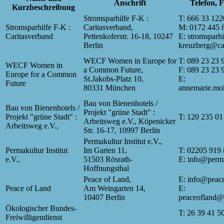
Anschrift
Telefon, 
Kurzbeschreibung
Stromsparhilfe F-K :
T: 666 33 122
Stromsparhilfe F-K :
Caritasverband,
M: 0172 445 
Caritasverband
Pettenkoferstr. 16-18, 10247
E: stromsparhi
Berlin
kreuzberg@car
WECF Women in Europe for
T: 089 23 23 
WECF Women in
a Common Future,
F: 089 23 23 
Europe for a Common
St.Jakobs-Platz 10,
E:
Future
80331 München
annemarie.mo
Bau von Bienenhotels /
Bau von Bienenhotels /
Projekt "grüne Stadt" :
Projekt "grüne Stadt" :
T: 120 235 01
Arbeitsweg e.V., Köpenicker
Arbeitsweg e.V.,
Str. 16-17, 10997 Berlin
Permakultur Institut e.V.,
Permakultur Institut
Im Garten 11,
T: 02205 919 
e.V.,
51503 Rösrath-
E: info@perma
Hoffnungsthal
Peace of Land,
E: info@peace
Peace of Land
Am Weingarten 14,
E:
10407 Berlin
peaceofland@
Ökologischer Bundes-
T: 26 39 41 5
Freiwilligendienst