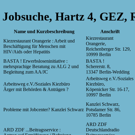
Jobsuche, Hartz 4, GEZ, 
Name und Kurzbeschreibung
Anschrift
Kiezrestaurant
Kiezrestaurant Orangerie : Arbeit und
Orangerie,
Beschäftigung für Menschen mit
Reichenberger Str. 129,
HIV/Aids oder Hepatitis
10999 Berlin
BASTA ! Erwerbsloseninitiative :
BASTA !
mehrsprachige Beratung zu ALG 2 und
Schererstr. 8,
Begleitung zum AA/JC
13347 Berlin-Wedding
Arbeitsweg e.V./Soziales
Arbeitsweg e.V./Soziales Kiezbüro
Kiezbüro,
Ärger mit Behörden & Anträgen ?
Köpenicker Str. 16-17,
10997 Berlin
Kanzlei Schwarz,
Probleme mit Jobcenter? Kanzlei Schwarz
Potsdamer Str. 86,
10785 Berlin
ARD ZDF
ARD ZDF ...Beitragsservice :
Deutschlandradio