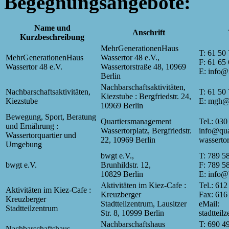
Begegnungsangebote:
Name und
Anschrift
Kurzbeschreibung
MehrGenerationenHaus
T: 61 50
MehrGenerationenHaus
Wassertor 48 e.V.,
F: 61 65
Wassertor 48 e.V.
Wassertorstraße 48, 10969
E: info@
Berlin
Nachbarschaftsaktivitäten,
Nachbarschaftsaktivitäten,
T: 61 50
Kiezstube : Bergfriedstr. 24,
Kiezstube
E: mgh@
10969 Berlin
Bewegung, Sport, Beratung
Quartiersmanagement
Tel.: 030
und Ernährung :
Wassertorplatz, Bergfriedstr.
info@qua
Wassertorquartier und
22, 10969 Berlin
wassertor
Umgebung
bwgt e.V.,
T: 789 5
bwgt e.V.
Brunhildstr. 12,
F: 789 5
10829 Berlin
E: info@
Aktivitäten im Kiez-Cafe :
Tel.: 612
Aktivitäten im Kiez-Cafe :
Kreuzberger
Fax: 616
Kreuzberger
Stadtteilzentrum, Lausitzer
eMail:
Stadtteilzentrum
Str. 8, 10999 Berlin
stadttei
Nachbarschaftshaus
T: 690 4
Nachbarschaftshaus