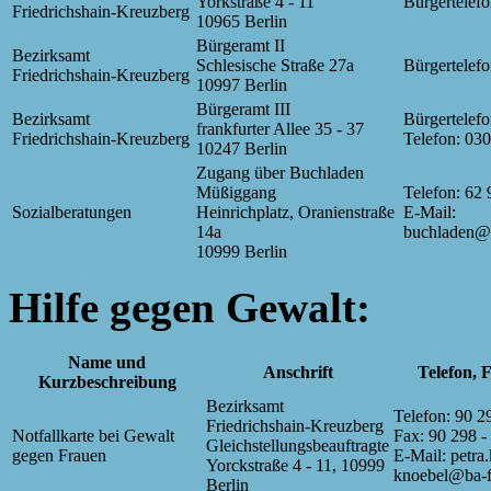
Yorkstraße 4 - 11
Bürgertelef
Friedrichshain-Kreuzberg
10965 Berlin
Bürgeramt II
Bezirksamt
Schlesische Straße 27a
Bürgertelef
Friedrichshain-Kreuzberg
10997 Berlin
Bürgeramt III
Bezirksamt
Bürgertelef
frankfurter Allee 35 - 37
Friedrichshain-Kreuzberg
Telefon: 03
10247 Berlin
Zugang über Buchladen
Müßiggang
Telefon: 62 
Sozialberatungen
Heinrichplatz, Oranienstraße
E-Mail:
14a
buchladen@
10999 Berlin
Hilfe gegen Gewalt:
Name und
Anschrift
Telefon, 
Kurzbeschreibung
Bezirksamt
Telefon: 90 2
Friedrichshain-Kreuzberg
Notfallkarte bei Gewalt
Fax: 90 298 -
Gleichstellungsbeauftragte
gegen Frauen
E-Mail: petra
Yorckstraße 4 - 11, 10999
knoebel@ba-fk
Berlin