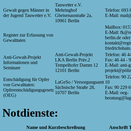
Tauwetter e.V.
Gewalt gegen Männer in
Mehringhof
Telefon: 693 
der Jugend Tauwetter e.V.
Gbeisenaustraße 2a,
E-Mail: mail@
10961 Berlin
Mailbox: 015
E-Mail: fk@re
Register zur Erfassung von
berlin.de oder
Gewalttaten
kontakt@regis
friedrichshain
Anti-Gewalt-Projekt
Telefon: 46 4
Anti-Gewalt-Projekt
LKA Berlin Präv.2
Fax: 46 44 - 
Informationen und
Tempelhofer Damm 12
E-Mail: anti-g
Seminare
12101 Berlin
projekt@pöliz
Telefon: 90 2
Entschädigung für Opfer
LaGeSo / Versorgungsamt
10
von Gewalttaten:
Sächsische Straße 28,
Fax: 90 229 
Opferentschädigungsgesetz
10707 Berlin
E-Mail: oeg-
(OEG)
beratung@lage
Notdienste:
Name und Kurzbeschreibung
Anschrift
T