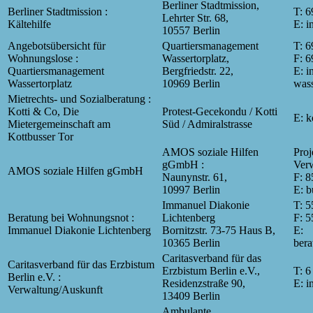
Berliner Stadtmission,
Berliner Stadtmission :
T: 6
Lehrter Str. 68,
Kältehilfe
E: i
10557 Berlin
Angebotsübersicht für
Quartiersmanagement
T: 6
Wohnungslose :
Wassertorplatz,
F: 6
Quartiersmanagement
Bergfriedstr. 22,
E: 
Wassertorplatz
10969 Berlin
wass
Mietrechts- und Sozialberatung :
Kotti & Co, Die
Protest-Gecekondu / Kotti
E: 
Mietergemeinschaft am
Süd / Admiralstrasse
Kottbusser Tor
AMOS soziale Hilfen
Proj
gGmbH :
Verw
AMOS soziale Hilfen gGmbH
Naunynstr. 61,
F: 8
10997 Berlin
E: 
Immanuel Diakonie
T: 5
Beratung bei Wohnungsnot :
Lichtenberg
F: 5
Immanuel Diakonie Lichtenberg
Bornitzstr. 73-75 Haus B,
E:
10365 Berlin
ber
Caritasverband für das
Caritasverband für das Erzbistum
Erzbistum Berlin e.V.,
T: 6
Berlin e.V. :
Residenzstraße 90,
E: i
Verwaltung/Auskunft
13409 Berlin
Ambulante