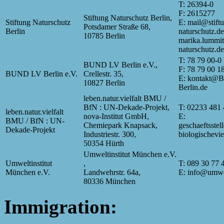
T: 26394-0
F: 2615277
Stiftung Naturschutz Berlin,
Stiftung Naturschutz
E: mail@stift
Potsdamer Straße 68,
Berlin
naturschutz.de
10785 Berlin
marika.lummit
naturschutz.de
T: 78 79 00-0
BUND LV Berlin e.V.,
F: 78 79 00 1
BUND LV Berlin e.V.
Crellestr. 35,
E: kontakt@
10827 Berlin
Berlin.de
leben.natur.vielfalt BMU /
BfN : UN-Dekade-Projekt,
T: 02233 481
leben.natur.vielfalt
nova-Institut GmbH,
E:
BMU / BfN : UN-
Chemiepark Knapsack,
geschaeftsste
Dekade-Projekt
Industriestr. 300,
biologischevie
50354 Hürth
Umweltinstitut München e.V.
Umweltinstitut
,
T: 089 30 77 
München e.V.
Landwehrstr. 64a,
E: info@umwel
80336 München
Immigration: