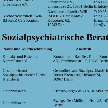
Urbanstraße e.V.,
F: 693 7
Urbanstraße e.V.
Urbanstraße 21, 10961 Berlin
E: info@
Nachbarschaftstreff : WIR
T: 29 35
Nachbarschaftstreff : WIR
IM KIEZ Cafe Kontakt,
F: 29 35
IM KIEZ Cafe Kontakt
Koppenstr. 62,
E: nachba
10243 Berlin
kiez@volk
Sozialpsychiatrische Berat
Name und Kurzbeschreibung
Anschrift
Kontakt- und B.stelle :
Kontakt- und B.stelle : KommRum
KommRum e.V.
e.V., Straßmannstr. 17, 10249 Berli
Gesundheitsamt-
Gesundheitsamt-Sozialpsychiatrisch
Sozialpsychiatrischer Dienst
Dienst Kreuzberg, Urbanstr.24,
Kreuzberg
10967 Berlin
Unionhilfswerk
Richard-Sorge-Str. 21A, 10249 Ber
Zweigstelle : Möllendorffstr. 48, 1
Unionhilfswerk
Berlin