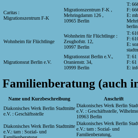
T: 66
Migrationszentrum F-K ,
F: 66
Caritas :
Mehringdamm 126 ,
E: mb
Migrationszentrum F-K
10965 Berlin
Mehr
berlin
T: 61
Wohnheim für Flüchtlinge :
F: 61
Wohnheim für Flüchtlinge
Zeughofstr. 12,
E: so
10997 Berlin
stadtm
Migrationsrat Berlin e.V.,
T: 61
Migrationsrat Berlin e.V.
Oranienstr. 34,
F: 61
10999 Berlin
E: in
Familienberatung (auch i
Name und Kurzbeschreibung
Anschrift
Diakonisches Werk Berlin Stadt
Diakonisches Werk Berlin Stadtmitte
e.V. : Geschäftsstelle, Wilhelmst
e.V. : Geschäftsstelle
10963 Berlin
Diakonisches Werk Berlin Stadt
Diakonisches Werk Berlin Stadtmitte
e.V.: tam : Sozial- und
e.V.: tam : Sozial- und
Familienberatung,
Familienberatung