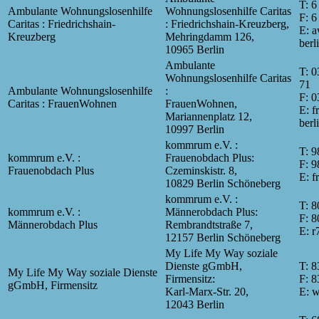
T: 6
Ambulante Wohnungslosenhilfe
Wohnungslosenhilfe Caritas
F: 6
Caritas : Friedrichshain-
: Friedrichshain-Kreuzberg,
E: 
Kreuzberg
Mehringdamm 126,
berl
10965 Berlin
Ambulante
T: 0
Wohnungslosenhilfe Caritas
71
Ambulante Wohnungslosenhilfe
:
F: 0
Caritas : FrauenWohnen
FrauenWohnen,
E: 
Mariannenplatz 12,
berl
10997 Berlin
kommrum e.V. :
T: 9
kommrum e.V. :
Frauenobdach Plus:
F: 9
Frauenobdach Plus
Czeminskistr. 8,
E: 
10829 Berlin Schöneberg
kommrum e.V. :
T: 
kommrum e.V. :
Männerobdach Plus:
F: 
Männerobdach Plus
Rembrandtstraße 7,
E: 
12157 Berlin Schöneberg
My Life My Way soziale
Dienste gGmbH,
T: 8
My Life My Way soziale Dienste
Firmensitz:
F: 8
gGmbH, Firmensitz
Karl-Marx-Str. 20,
E: 
12043 Berlin