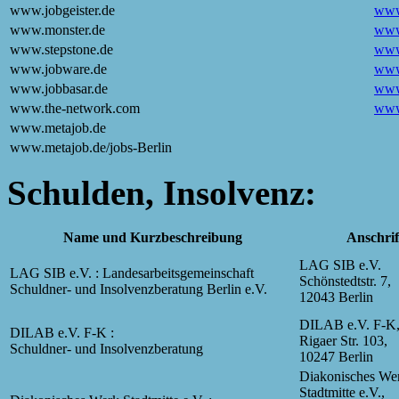
www.jobgeister.de
www.
www.monster.de
www
www.stepstone.de
www
www.jobware.de
www
www.jobbasar.de
www
www.the-network.com
www
www.metajob.de
www.metajob.de/jobs-Berlin
Schulden, Insolvenz:
Name und Kurzbeschreibung
Anschrif
LAG SIB e.V.
LAG SIB e.V. : Landes­arbeits­gemein­schaft
Schönstedtstr. 7,
Schuldner- und Insolvenz­beratung Berlin e.V.
12043 Berlin
DILAB e.V. F-K
DILAB e.V. F-K :
Rigaer Str. 103,
Schuldner- und Insolvenzberatung
10247 Berlin
Diakonisches We
Stadtmitte e.V.,