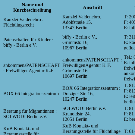
Name und
Anschrift
Kurzbeschreibung
Kanzlei Valdenebro,
T: 20
Kanzlei Valdenebro :
Adolfstraße 15,
F: 40
Flüchtlingsrecht
13347 Berlin
E: in
biffy - Berlin e.V.,
T: 31
Patenschaften für Kinder :
Grimmstr. 16,
E: ko
biffy - Berlin e.V.
10967 Berlin
geflu
Tel.:
ankommensPATENSCHAFT :
E: in
ankommensPATENSCHAFT
FreiwilligenAgentur K-F,
freiw
: FreiwilligenAgentur K-F
Grimmstr. 16,
anko
10697 Berlin
freiw
T: 81
BOX 66 Integrationszentrum :
F: 81
BOX 66 Integrationszentrum
Dolziger Str. 16,
E: le
10247 Berlin
berlin
SOLWODI Berlin e.V.
T: 81
Beratung für Migrantinnen :
Kranoldstr. 24,
F: 81
SOLWODI Berlin e.V.
12051 Berlin
E: be
KuB Kontakt- und
KuB Kontakt- und
Beratungsstelle für Flüchtlinge
T: 61
Beratungsstelle für