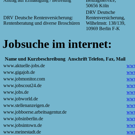
Antrag auf Ermäßigung / Befreiung
Beitragsservice,
50656 Köln
DRV Deutsche
DRV Deutsche Rentenversicherung:
Rentenversicherung,
Rentenberatung und diverse Broschüren
Wilhelmstr. 138/139,
10969 Berlin F-K
Jobsuche im internet:
Name und Kurzbeschreibung
Anschrift
Telefon, Fax, Mail
www.aktuelle-jobs.de
www.
www.gigajob.de
www
www.jobmonitor.com
www
www.jobscout24.de
www
www.jobs.de
www
www.jobworld.de
www
www.stellenanzeigen.de
www.
www.jobboerse.arbeitsagentur.de
www.
www.jobsinberlin.de
www.
www.jobsintown.de
www
www.meinestadt.de
www