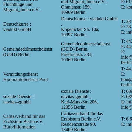
und Migrant_Innen e.V.,
F: 61
Flüchtlinge und
Oranienstr. 159,
E: ko
Migrant_Innen e.V.,
10969 Berlin
Deutschkurse : viadukt GmbH
T: 28
Deutschkurse :
,
F: 28
viadukt GmbH
Köpenicker Str. 10a,
E: in
10997 Berlin
T: 44
Gemeindedolmetschdienst
F: 44
Gemeindedolmetschdienst
(GDD) Berlin,
E:
(GDD) Berlin
Friedrichstr. 231,
info@
10969 Berlin
berlin
T: 44
Vermittlungsdienst
E:
Honorardolmetsch-Pool
hon@g
berlin
soziale Dienste :
T: 68
soziale Dienste :
navitas-ggmbh ,
F: 68
navitas-ggmbh
Karl-Marx-Str. 206,
E: in
12055 Berlin
info@
Caritasverband für das
Caritasverband für das
Erzbistum Berlin e.V.
T: 6 
Erzbistum Berlin e.V.
Residenzstraße 90,
E: in
Büro/Information
13409 Berlin