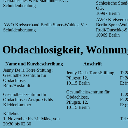
Diakonisches Werk Stadtmitte e.V. :
Schlesische Straß
Schuldenberatung
OG,
10997 Berlin
AWO Kreisverba
AWO Kreisverband Berlin Spree-Wuhle e.V. :
Berlin Spree-Wuhl
Schuldenberatung
Rudi-Dutschke-Str
10969 Berlin
Obdachlosigkeit, Wohnun
Name und Kurzbeschreibung
Anschrift
Jenny De la Torre-Stiftung :
Jenny De la Torre-Stiftung,
T: 2
Gesundheitszentrum für
Pflugstr. 12,
F: 2
Obdachlose,
10115 Berlin
E: i
Büro/Auskunft
Gesundheitszentrum für
Gesundheitszentrum für
T: 2
Obdachlose,
Obdachlose : Arztpraxis bis
F: 2
Pflugstr. 12,
Kleiderkammer
E: g
10115 Berlin
Kältebus :
1. November bis 31. März, von
Tel.
20:30 bis 02:30