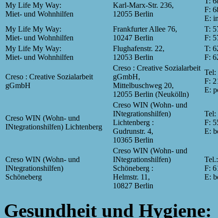
T: 6
My Life My Way:
Karl-Marx-Str. 236,
F: 6
Miet- und Wohnhilfen
12055 Berlin
E: 
My Life My Way:
Frankfurter Allee 76,
T: 5
Miet- und Wohnhilfen
10247 Berlin
F: 5
My Life My Way:
Flughafenstr. 22,
T: 6
Miet- und Wohnhilfen
12053 Berlin
F: 6
Creso : Creative Sozialarbeit
Tel:
Creso : Creative Sozialarbeit
gGmbH,
F: 2
gGmbH
Mittelbuschweg 20,
E: p
12055 Berlin (Neukölln)
Creso WIN (Wohn- und
INtegrationshilfen)
Tel:
Creso WIN (Wohn- und
Lichtenberg :
F: 5
INtegrationshilfen) Lichtenberg
Gudrunstr. 4,
E: b
10365 Berlin
Creso WIN (Wohn- und
Creso WIN (Wohn- und
INtegrationshilfen)
Tel.
INtegrationshilfen)
Schöneberg :
F: 6
Schöneberg
Helmstr. 11,
E: b
10827 Berlin
Gesundheit und Hygiene: